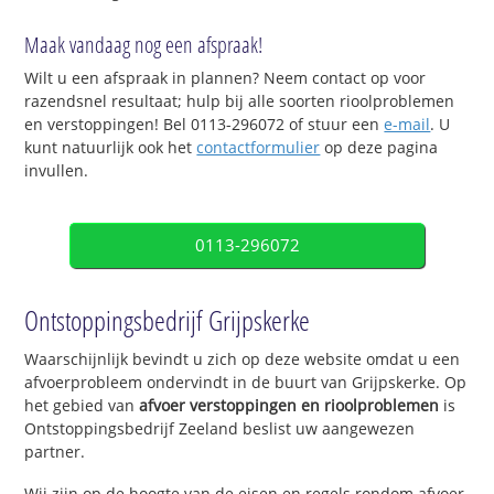
Maak vandaag nog een afspraak!
Wilt u een afspraak in plannen? Neem contact op voor
razendsnel resultaat; hulp bij alle soorten rioolproblemen
en verstoppingen! Bel 0113-296072 of stuur een
e-mail
. U
kunt natuurlijk ook het
contactformulier
op deze pagina
invullen.
0113-296072
Ontstoppingsbedrijf Grijpskerke
Waarschijnlijk bevindt u zich op deze website omdat u een
afvoerprobleem ondervindt in de buurt van Grijpskerke. Op
het gebied van
afvoer verstoppingen en rioolproblemen
is
Ontstoppingsbedrijf Zeeland beslist uw aangewezen
partner.
Wij zijn op de hoogte van de eisen en regels rondom afvoer