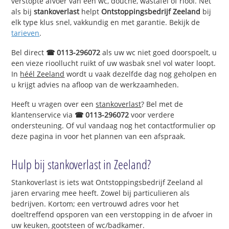
verstopte afvoer van een wc, douche, wastafel of riool. Net
als bij
stankoverlast
helpt
Ontstoppingsbedrijf Zeeland
bij
elk type klus snel, vakkundig en met garantie. Bekijk de
tarieven
.
Bel direct
☎ 0113-296072
als uw wc niet goed doorspoelt, u
een vieze rioollucht ruikt of uw wasbak snel vol water loopt.
In
héél Zeeland
wordt u vaak dezelfde dag nog geholpen en
u krijgt advies na afloop van de werkzaamheden.
Heeft u vragen over een
stankoverlast
? Bel met de
klantenservice via
☎ 0113-296072
voor verdere
ondersteuning. Of vul vandaag nog het contactformulier op
deze pagina in voor het plannen van een afspraak.
Hulp bij stankoverlast in Zeeland?
Stankoverlast is iets wat Ontstoppingsbedrijf Zeeland al
jaren ervaring mee heeft. Zowel bij particulieren als
bedrijven. Kortom; een vertrouwd adres voor het
doeltreffend opsporen van een verstopping in de afvoer in
uw keuken, gootsteen of wc/badkamer.