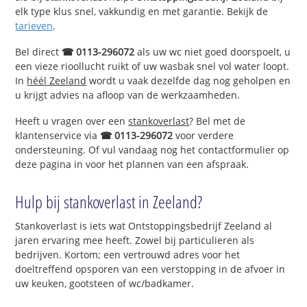
elk type klus snel, vakkundig en met garantie. Bekijk de
tarieven
.
Bel direct
☎ 0113-296072
als uw wc niet goed doorspoelt, u
een vieze rioollucht ruikt of uw wasbak snel vol water loopt.
In
héél Zeeland
wordt u vaak dezelfde dag nog geholpen en
u krijgt advies na afloop van de werkzaamheden.
Heeft u vragen over een
stankoverlast
? Bel met de
klantenservice via
☎ 0113-296072
voor verdere
ondersteuning. Of vul vandaag nog het contactformulier op
deze pagina in voor het plannen van een afspraak.
Hulp bij stankoverlast in Zeeland?
Stankoverlast is iets wat Ontstoppingsbedrijf Zeeland al
jaren ervaring mee heeft. Zowel bij particulieren als
bedrijven. Kortom; een vertrouwd adres voor het
doeltreffend opsporen van een verstopping in de afvoer in
uw keuken, gootsteen of wc/badkamer.