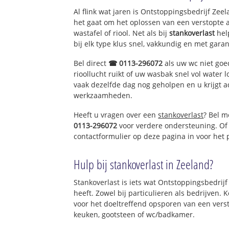
Al flink wat jaren is Ontstoppingsbedrijf Ze
het gaat om het oplossen van een verstopte 
wastafel of riool. Net als bij
stankoverlast
hel
bij elk type klus snel, vakkundig en met garan
Bel direct
☎ 0113-296072
als uw wc niet goe
rioollucht ruikt of uw wasbak snel vol water l
vaak dezelfde dag nog geholpen en u krijgt a
werkzaamheden.
Heeft u vragen over een
stankoverlast
? Bel m
0113-296072
voor verdere ondersteuning. Of
contactformulier op deze pagina in voor het
Hulp bij stankoverlast in Zeeland?
Stankoverlast is iets wat Ontstoppingsbedrij
heeft. Zowel bij particulieren als bedrijven.
voor het doeltreffend opsporen van een vers
keuken, gootsteen of wc/badkamer.