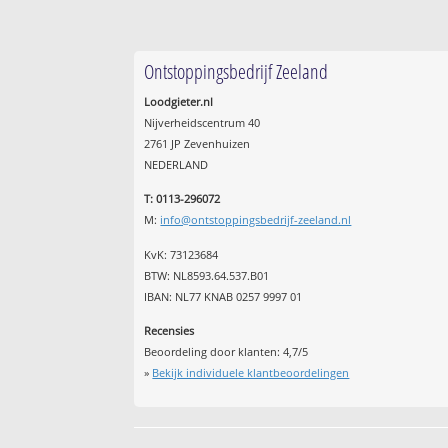
Ontstoppingsbedrijf Zeeland
Loodgieter.nl
Nijverheidscentrum 40
2761 JP Zevenhuizen
NEDERLAND
T: 0113-296072
M:
info@ontstoppingsbedrijf-zeeland.nl
KvK: 73123684
BTW: NL8593.64.537.B01
IBAN: NL77 KNAB 0257 9997 01
Recensies
Beoordeling door klanten:
4,7
/
5
»
Bekijk individuele klantbeoordelingen