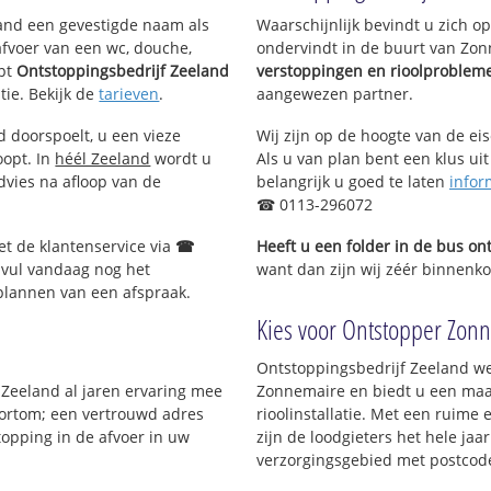
eland een gevestigde naam als
Waarschijnlijk bevindt u zich 
afvoer van een wc, douche,
ondervindt in de buurt van Zo
pt
Ontstoppingsbedrijf Zeeland
verstoppingen en rioolproblem
tie. Bekijk de
tarieven
.
aangewezen partner.
d doorspoelt, u een vieze
Wij zijn op de hoogte van de ei
oopt. In
héél Zeeland
wordt u
Als u van plan bent een klus uit
dvies na afloop van de
belangrijk u goed te laten
infor
☎ 0113-296072
et de klantenservice via
☎
Heeft u een folder in de bus o
 vul vandaag nog het
want dan zijn wij zéér binnenko
 plannen van een afspraak.
Kies voor Ontstopper Zonn
Ontstoppingsbedrijf Zeeland we
f Zeeland al jaren ervaring mee
Zonnemaire en biedt u een maat
 Kortom; een vertrouwd adres
rioolinstallatie. Met een ruime 
topping in de afvoer in uw
zijn de loodgieters het hele jaar
verzorgingsgebied met postcod