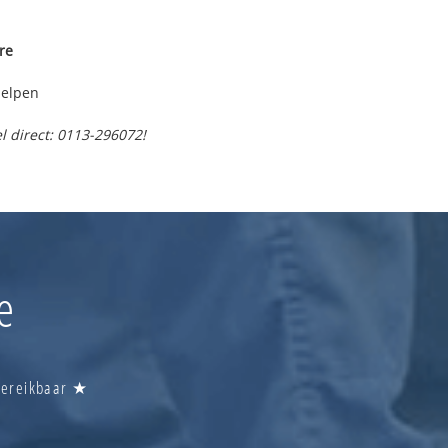
re
helpen
l direct: 0113-296072!
e
 Bereikbaar ★