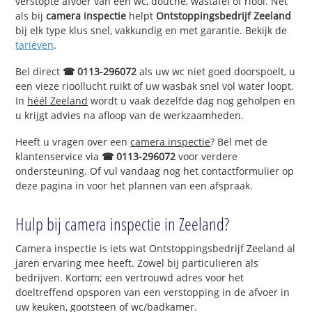
verstopte afvoer van een wc, douche, wastafel of riool. Net
als bij
camera inspectie
helpt
Ontstoppingsbedrijf Zeeland
bij elk type klus snel, vakkundig en met garantie. Bekijk de
tarieven
.
Bel direct
☎ 0113-296072
als uw wc niet goed doorspoelt, u
een vieze rioollucht ruikt of uw wasbak snel vol water loopt.
In
héél Zeeland
wordt u vaak dezelfde dag nog geholpen en
u krijgt advies na afloop van de werkzaamheden.
Heeft u vragen over een
camera inspectie
? Bel met de
klantenservice via
☎ 0113-296072
voor verdere
ondersteuning. Of vul vandaag nog het contactformulier op
deze pagina in voor het plannen van een afspraak.
Hulp bij camera inspectie in Zeeland?
Camera inspectie is iets wat Ontstoppingsbedrijf Zeeland al
jaren ervaring mee heeft. Zowel bij particulieren als
bedrijven. Kortom; een vertrouwd adres voor het
doeltreffend opsporen van een verstopping in de afvoer in
uw keuken, gootsteen of wc/badkamer.