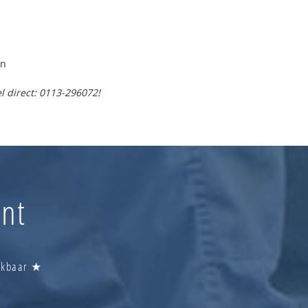
en
l direct: 0113-296072!
ant
eikbaar ★