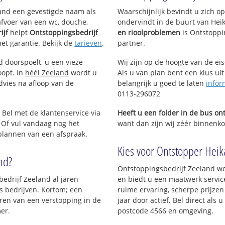
eland een gevestigde naam als
Waarschijnlijk bevindt u zich 
afvoer van een wc, douche,
ondervindt in de buurt van Hei
ijf
helpt
Ontstoppingsbedrijf
en rioolproblemen
is Ontstoppi
met garantie. Bekijk de
tarieven
.
partner.
d doorspoelt, u een vieze
Wij zijn op de hoogte van de ei
oopt. In
héél Zeeland
wordt u
Als u van plan bent een klus uit
dvies na afloop van de
belangrijk u goed te laten
infor
0113-296072
? Bel met de klantenservice via
Heeft u een folder in de bus o
 Of vul vandaag nog het
want dan zijn wij zéér binnenkor
 plannen van een afspraak.
Kies voor Ontstopper Heika
nd?
Ontstoppingsbedrijf Zeeland we
bedrijf Zeeland al jaren
en biedt u een maatwerk service
ls bedrijven. Kortom; een
ruime ervaring, scherpe prijzen 
ren van een verstopping in de
jaar door actief. Bel direct als
er.
postcode 4566 en omgeving.