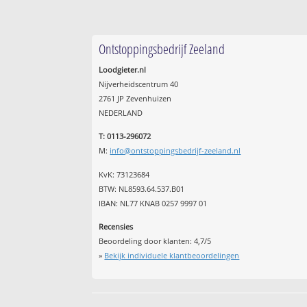
Ontstoppingsbedrijf Zeeland
Loodgieter.nl
Nijverheidscentrum 40
2761 JP Zevenhuizen
NEDERLAND
T: 0113-296072
M:
info@ontstoppingsbedrijf-zeeland.nl
KvK: 73123684
BTW: NL8593.64.537.B01
IBAN: NL77 KNAB 0257 9997 01
Recensies
Beoordeling door klanten:
4,7
/
5
»
Bekijk individuele klantbeoordelingen