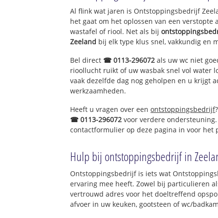
Al flink wat jaren is Ontstoppingsbedrijf Ze
het gaat om het oplossen van een verstopte 
wastafel of riool. Net als bij
ontstoppingsbedr
Zeeland
bij elk type klus snel, vakkundig en 
Bel direct
☎ 0113-296072
als uw wc niet goe
rioollucht ruikt of uw wasbak snel vol water l
vaak dezelfde dag nog geholpen en u krijgt a
werkzaamheden.
Heeft u vragen over een
ontstoppingsbedrijf
☎ 0113-296072
voor verdere ondersteuning.
contactformulier op deze pagina in voor het
Hulp bij ontstoppingsbedrijf in Zeela
Ontstoppingsbedrijf is iets wat Ontstoppings
ervaring mee heeft. Zowel bij particulieren a
vertrouwd adres voor het doeltreffend opspo
afvoer in uw keuken, gootsteen of wc/badkam