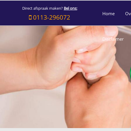
Direct afspraak maken?
Bel ons:
Home
Ov
0113-296072
Disclaimer