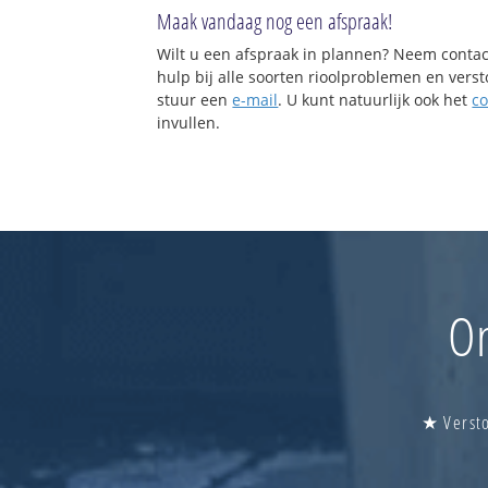
Maak vandaag nog een afspraak!
Wilt u een afspraak in plannen? Neem contac
hulp bij alle soorten rioolproblemen en vers
stuur een
e-mail
. U kunt natuurlijk ook het
co
invullen.
On
★ Versto