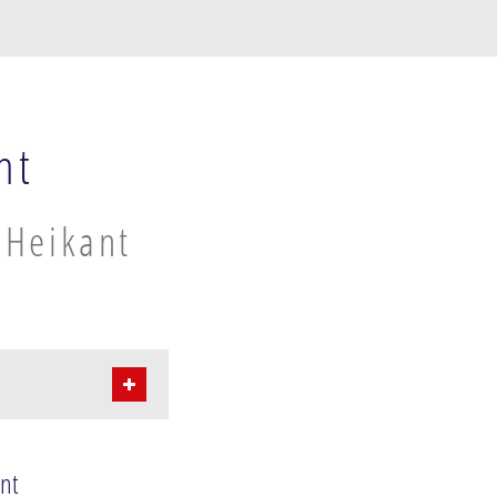
nt
 Heikant
nt