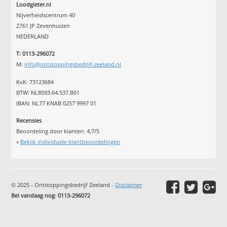
Loodgieter.nl
Nijverheidscentrum 40
2761 JP Zevenhuizen
NEDERLAND
T: 0113-296072
M:
info@ontstoppingsbedrijf-zeeland.nl
KvK: 73123684
BTW: NL8593.64.537.B01
IBAN: NL77 KNAB 0257 9997 01
Recensies
Beoordeling door klanten:
4,7
/
5
»
Bekijk individuele klantbeoordelingen
© 2025 - Ontstoppingsbedrijf Zeeland -
Disclaimer
Bel vandaag nog
:
0113-296072