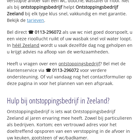
verstopte afvoer van een wc, douche, wastafel of riool. Net
als bij
ontstoppingsbedrijf
helpt
Ontstoppingsbedrijf
Zeeland
bij elk type klus snel, vakkundig en met garantie.
Bekijk de
tarieven
.
Bel direct
☎ 0113-296072
als uw wc niet goed doorspoelt, u
een vieze rioollucht ruikt of uw wasbak snel vol water loopt.
In
héél Zeeland
wordt u vaak dezelfde dag nog geholpen en
u krijgt advies na afloop van de werkzaamheden.
Heeft u vragen over een
ontstoppingsbedrijf
? Bel met de
klantenservice via
☎ 0113-296072
voor verdere
ondersteuning. Of vul vandaag nog het contactformulier op
deze pagina in voor het plannen van een afspraak.
Hulp bij ontstoppingsbedrijf in Zeeland?
Ontstoppingsbedrijf is iets wat Ontstoppingsbedrijf
Zeeland al jaren ervaring mee heeft. Zowel bij particulieren
als bedrijven. Kortom; een vertrouwd adres voor het
doeltreffend opsporen van een verstopping in de afvoer in
uw keuken, gootsteen of wc/badkamer.