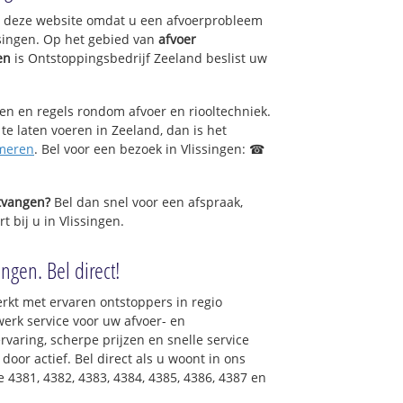
op deze website omdat u een afvoerprobleem
 Noordoost
ssingen. Op het gebied van
afvoer
en
is Ontstoppingsbedrijf Zeeland beslist uw
sen en regels rondom afvoer en riooltechniek.
 te laten voeren in Zeeland, dan is het
meren
. Bel voor een bezoek in Vlissingen: ☎
ntvangen?
Bel dan snel voor een afspraak,
t bij u in Vlissingen.
ngen. Bel direct!
rkt met ervaren ontstoppers in regio
erk service voor uw afvoer- en
ervaring, scherpe prijzen en snelle service
 door actief. Bel direct als u woont in ons
4381, 4382, 4383, 4384, 4385, 4386, 4387 en