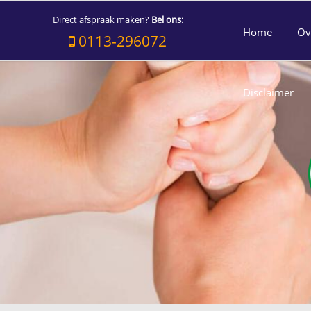
Direct afspraak maken?
Bel ons:
Home
Ov
0113-296072
Disclaimer