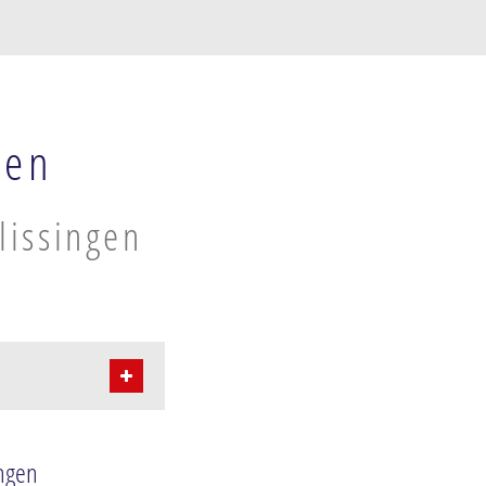
gen
lissingen
 - Westduin
 Zuidoost
ingen
 West