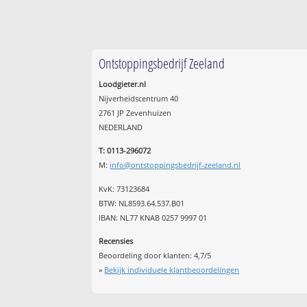
Ontstoppingsbedrijf Zeeland
Loodgieter.nl
Nijverheidscentrum 40
2761 JP Zevenhuizen
NEDERLAND
T: 0113-296072
M:
info@ontstoppingsbedrijf-zeeland.nl
KvK: 73123684
BTW: NL8593.64.537.B01
IBAN: NL77 KNAB 0257 9997 01
Recensies
Beoordeling door klanten:
4,7
/
5
»
Bekijk individuele klantbeoordelingen