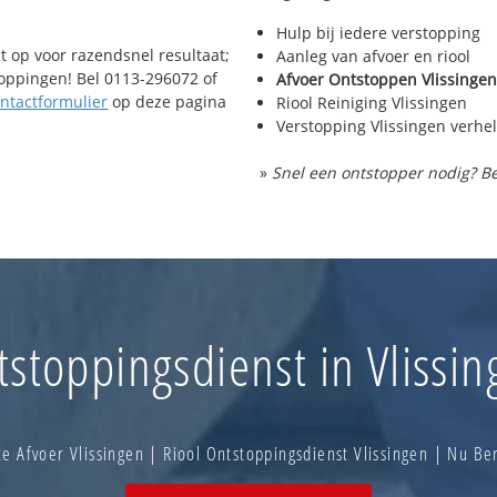
Hulp bij iedere verstopping
t op voor razendsnel resultaat;
Aanleg van afvoer en riool
toppingen! Bel 0113-296072 of
Afvoer Ontstoppen Vlissingen
ntactformulier
op deze pagina
Riool Reiniging Vlissingen
Verstopping Vlissingen verhe
»
Snel een ontstopper nodig? Be
stoppingsdienst in Vlissi
e Afvoer Vlissingen | Riool Ontstoppingsdienst Vlissingen | Nu B