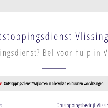
tstoppingsdienst Vlissin
ingsdienst? Bel voor hulp in V
Ontstoppingsdienst? Wij komen in alle wijken en buurten van Vlissingen:
nhavens
Lammerenburg
Paauwenburg
Rosenburg
Paauwenburg
s!
Ontstoppingsbedrijf Vliss
Bossenburgh - Weyevliet
Paauwenburg