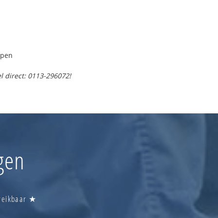
lpen
l direct: 0113-296072!
ngen
ereikbaar ★