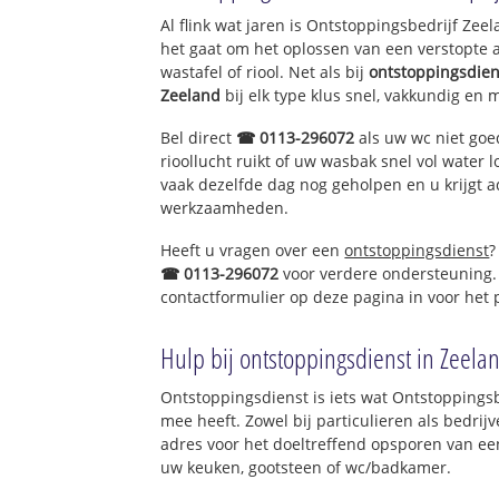
Bedrijventerrein
Al flink wat jaren is Ontstoppingsbedrijf Ze
West
het gaat om het oplossen van een verstopte 
wastafel of riool. Net als bij
ontstoppingsdien
Binnenstad
Zeeland
bij elk type klus snel, vakkundig en 
Oude Binnensta
Scheldestraat
Bel direct
☎ 0113-296072
als uw wc niet goe
Stadhuisplein
rioollucht ruikt of uw wasbak snel vol water l
Scheldekwartier
vaak dezelfde dag nog geholpen en u krijgt a
werkzaamheden.
Heeft u vragen over een
ontstoppingsdienst
?
☎ 0113-296072
voor verdere ondersteuning.
contactformulier op deze pagina in voor het
Hulp bij ontstoppingsdienst in Zeela
Ontstoppingsdienst is iets wat Ontstoppingsb
mee heeft. Zowel bij particulieren als bedri
adres voor het doeltreffend opsporen van een
uw keuken, gootsteen of wc/badkamer.