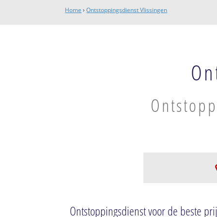
Home
›
Ontstoppingsdienst Vlissingen
On
Ontstopp
Binnen- en Buite
Kennishaven
Ontstoppingsdienst voor de beste prij
Buitenhaven