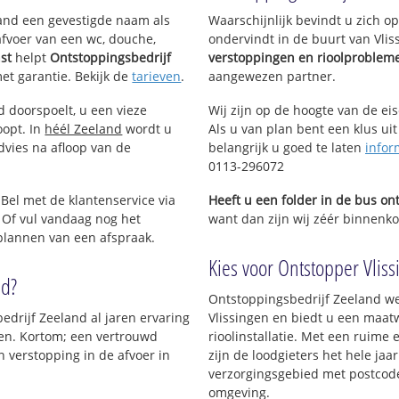
 Oost-Souburg
Westerzicht
Westduin
eland een gevestigde naam als
Waarschijnlijk bevindt u zich 
Lammerenburg
Paauwenburg
afvoer van een wc, douche,
ondervindt in de buurt van Vli
Papegaaienburg - Hofwijk
st
helpt
Ontstoppingsbedrijf
verstoppingen en rioolproblem
West-Souburg
met garantie. Bekijk de
tarieven
.
aangewezen partner.
d
Landelijk gebied Lammerenburg
Vrijburg
d doorspoelt, u een vieze
Wij zijn op de hoogte van de ei
oopt. In
héél Zeeland
wordt u
Als u van plan bent een klus uit
Middengebied
dvies na afloop van de
belangrijk u goed te laten
infor
Vredehof Zuid
0113-296072
Bonedijkestraat
Bloemenlaan Oost
 Bel met de klantenservice via
Heeft u een folder in de bus o
Baskensburg Zuid
 Of vul vandaag nog het
want dan zijn wij zéér binnenkor
Vredehof Noord
 plannen van een afspraak.
Het Fort
Kies voor Ontstopper Vlissi
Hercules Segherslaan
nd?
Baskensburg Noord
Ontstoppingsbedrijf Zeeland we
Boulevards Bankert en Evertsen
edrijf Zeeland al jaren ervaring
Vlissingen en biedt u een maatw
Bloemenlaan West
jven. Kortom; een vertrouwd
rioolinstallatie. Met een ruime 
 verstopping in de afvoer in
zijn de loodgieters het hele jaar
verzorgingsgebied met postcode 
omgeving.