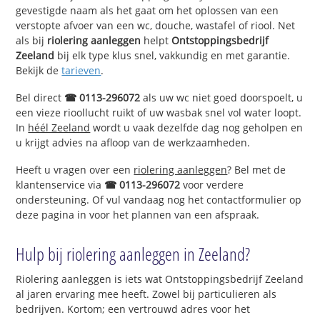
gevestigde naam als het gaat om het oplossen van een
verstopte afvoer van een wc, douche, wastafel of riool. Net
als bij
riolering aanleggen
helpt
Ontstoppingsbedrijf
Zeeland
bij elk type klus snel, vakkundig en met garantie.
Bekijk de
tarieven
.
Bel direct
☎ 0113-296072
als uw wc niet goed doorspoelt, u
een vieze rioollucht ruikt of uw wasbak snel vol water loopt.
In
héél Zeeland
wordt u vaak dezelfde dag nog geholpen en
u krijgt advies na afloop van de werkzaamheden.
Heeft u vragen over een
riolering aanleggen
? Bel met de
klantenservice via
☎ 0113-296072
voor verdere
ondersteuning. Of vul vandaag nog het contactformulier op
deze pagina in voor het plannen van een afspraak.
Hulp bij riolering aanleggen in Zeeland?
Riolering aanleggen is iets wat Ontstoppingsbedrijf Zeeland
al jaren ervaring mee heeft. Zowel bij particulieren als
bedrijven. Kortom; een vertrouwd adres voor het