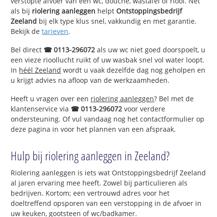
verstopte afvoer van een wc, douche, wastafel of riool. Net
als bij
riolering aanleggen
helpt
Ontstoppingsbedrijf
Zeeland
bij elk type klus snel, vakkundig en met garantie.
Bekijk de
tarieven
.
Bel direct
☎ 0113-296072
als uw wc niet goed doorspoelt, u
een vieze rioollucht ruikt of uw wasbak snel vol water loopt.
In
héél Zeeland
wordt u vaak dezelfde dag nog geholpen en
u krijgt advies na afloop van de werkzaamheden.
Heeft u vragen over een
riolering aanleggen
? Bel met de
klantenservice via
☎ 0113-296072
voor verdere
ondersteuning. Of vul vandaag nog het contactformulier op
deze pagina in voor het plannen van een afspraak.
Hulp bij riolering aanleggen in Zeeland?
Riolering aanleggen is iets wat Ontstoppingsbedrijf Zeeland
al jaren ervaring mee heeft. Zowel bij particulieren als
bedrijven. Kortom; een vertrouwd adres voor het
doeltreffend opsporen van een verstopping in de afvoer in
uw keuken, gootsteen of wc/badkamer.