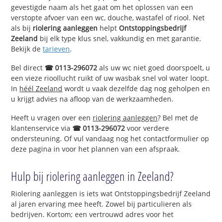
gevestigde naam als het gaat om het oplossen van een
verstopte afvoer van een wc, douche, wastafel of riool. Net
als bij
riolering aanleggen
helpt
Ontstoppingsbedrijf
Zeeland
bij elk type klus snel, vakkundig en met garantie.
Bekijk de
tarieven
.
Bel direct
☎ 0113-296072
als uw wc niet goed doorspoelt, u
een vieze rioollucht ruikt of uw wasbak snel vol water loopt.
In
héél Zeeland
wordt u vaak dezelfde dag nog geholpen en
u krijgt advies na afloop van de werkzaamheden.
Heeft u vragen over een
riolering aanleggen
? Bel met de
klantenservice via
☎ 0113-296072
voor verdere
ondersteuning. Of vul vandaag nog het contactformulier op
deze pagina in voor het plannen van een afspraak.
Hulp bij riolering aanleggen in Zeeland?
Riolering aanleggen is iets wat Ontstoppingsbedrijf Zeeland
al jaren ervaring mee heeft. Zowel bij particulieren als
bedrijven. Kortom; een vertrouwd adres voor het