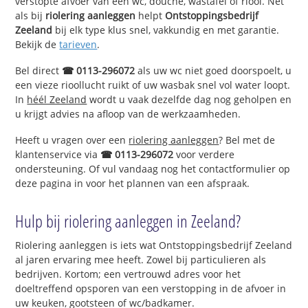
verstopte afvoer van een wc, douche, wastafel of riool. Net
als bij
riolering aanleggen
helpt
Ontstoppingsbedrijf
Zeeland
bij elk type klus snel, vakkundig en met garantie.
Bekijk de
tarieven
.
Bel direct
☎ 0113-296072
als uw wc niet goed doorspoelt, u
een vieze rioollucht ruikt of uw wasbak snel vol water loopt.
In
héél Zeeland
wordt u vaak dezelfde dag nog geholpen en
u krijgt advies na afloop van de werkzaamheden.
Heeft u vragen over een
riolering aanleggen
? Bel met de
klantenservice via
☎ 0113-296072
voor verdere
ondersteuning. Of vul vandaag nog het contactformulier op
deze pagina in voor het plannen van een afspraak.
Hulp bij riolering aanleggen in Zeeland?
Riolering aanleggen is iets wat Ontstoppingsbedrijf Zeeland
al jaren ervaring mee heeft. Zowel bij particulieren als
bedrijven. Kortom; een vertrouwd adres voor het
doeltreffend opsporen van een verstopping in de afvoer in
uw keuken, gootsteen of wc/badkamer.