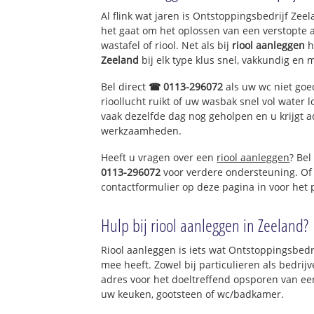
Al flink wat jaren is Ontstoppingsbedrijf Ze
het gaat om het oplossen van een verstopte 
wastafel of riool. Net als bij
riool aanleggen
h
Zeeland
bij elk type klus snel, vakkundig en 
Bel direct
☎ 0113-296072
als uw wc niet goe
rioollucht ruikt of uw wasbak snel vol water l
vaak dezelfde dag nog geholpen en u krijgt a
werkzaamheden.
Heeft u vragen over een
riool aanleggen
? Bel
0113-296072
voor verdere ondersteuning. Of
contactformulier op deze pagina in voor het
Hulp bij riool aanleggen in Zeeland?
Riool aanleggen is iets wat Ontstoppingsbedri
mee heeft. Zowel bij particulieren als bedri
adres voor het doeltreffend opsporen van een
uw keuken, gootsteen of wc/badkamer.