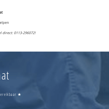
at
helpen
l direct: 0113-296072!
aat
 Bereikbaar ★