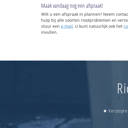
Maak vandaag nog een afspraak!
Wilt u een afspraak in plannen? Neem contac
hulp bij alle soorten rioolproblemen en vers
stuur een
e-mail
. U kunt natuurlijk ook het
co
invullen.
Ri
★ Verstopte 