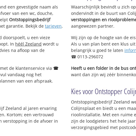
eland een gevestigde naam als
Waarschijnlijk bevindt u zich 
afvoer van een wc, douche,
ondervindt in de buurt van Col
elpt
Ontstoppingsbedrijf
verstoppingen en rioolproblem
met garantie. Bekijk de
tarieven
.
aangewezen partner.
d doorspoelt, u een vieze
Wij zijn op de hoogte van de ei
oopt. In
héél Zeeland
wordt u
Als u van plan bent een klus uit
dvies na afloop van de
belangrijk u goed te laten
infor
☎ 0113-296072
 met de klantenservice via
☎
Heeft u een folder in de bus o
 vul vandaag nog het
want dan zijn wij zéér binnenkort
 plannen van een afspraak.
Kies voor Ontstopper Colijn
Ontstoppingsbedrijf Zeeland we
jf Zeeland al jaren ervaring
Colijnsplaat en biedt u een maa
jven. Kortom; een vertrouwd
rioolinstallatie. Met een ruime 
 verstopping in de afvoer in
zijn de loodgieters het hele jaar
verzorgingsgebied met postcod