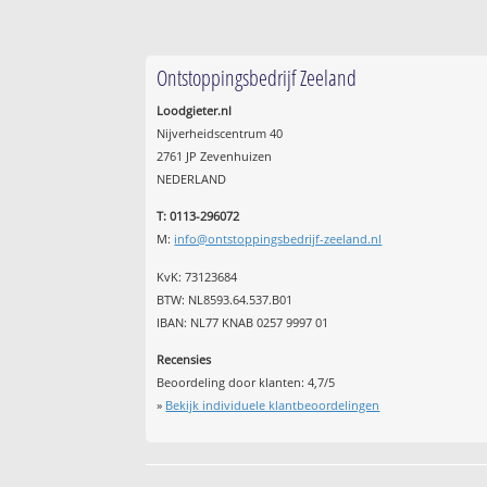
Ontstoppingsbedrijf Zeeland
Loodgieter.nl
Nijverheidscentrum 40
2761 JP Zevenhuizen
NEDERLAND
T: 0113-296072
M:
info@ontstoppingsbedrijf-zeeland.nl
KvK: 73123684
BTW: NL8593.64.537.B01
IBAN: NL77 KNAB 0257 9997 01
Recensies
Beoordeling door klanten:
4,7
/
5
»
Bekijk individuele klantbeoordelingen