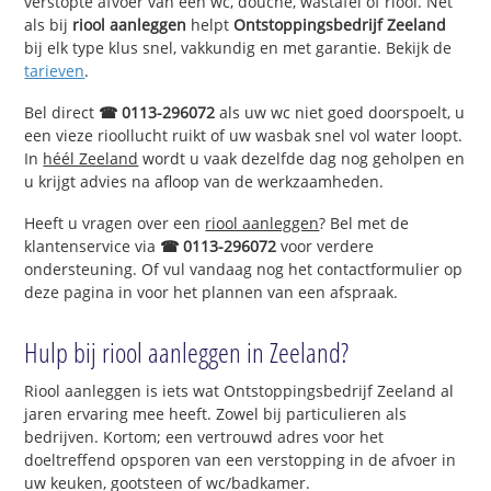
verstopte afvoer van een wc, douche, wastafel of riool. Net
als bij
riool aanleggen
helpt
Ontstoppingsbedrijf Zeeland
bij elk type klus snel, vakkundig en met garantie. Bekijk de
tarieven
.
Bel direct
☎ 0113-296072
als uw wc niet goed doorspoelt, u
een vieze rioollucht ruikt of uw wasbak snel vol water loopt.
In
héél Zeeland
wordt u vaak dezelfde dag nog geholpen en
u krijgt advies na afloop van de werkzaamheden.
Heeft u vragen over een
riool aanleggen
? Bel met de
klantenservice via
☎ 0113-296072
voor verdere
ondersteuning. Of vul vandaag nog het contactformulier op
deze pagina in voor het plannen van een afspraak.
Hulp bij riool aanleggen in Zeeland?
Riool aanleggen is iets wat Ontstoppingsbedrijf Zeeland al
jaren ervaring mee heeft. Zowel bij particulieren als
bedrijven. Kortom; een vertrouwd adres voor het
doeltreffend opsporen van een verstopping in de afvoer in
uw keuken, gootsteen of wc/badkamer.