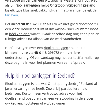
verstopte afvoer van een wc, douche, wastafel of riool. Net
als bij
riool aanleggen
helpt
Ontstoppingsbedrijf Zeeland
bij elk type klus snel, vakkundig en met garantie. Bekijk de
tarieven
.
Bel direct
☎ 0113-296072
als uw wc niet goed doorspoelt, u
een vieze rioollucht ruikt of uw wasbak snel vol water loopt.
In
héél Zeeland
wordt u vaak dezelfde dag nog geholpen en
u krijgt advies na afloop van de werkzaamheden.
Heeft u vragen over een
riool aanleggen
? Bel met de
klantenservice via
☎ 0113-296072
voor verdere
ondersteuning. Of vul vandaag nog het contactformulier op
deze pagina in voor het plannen van een afspraak.
Hulp bij riool aanleggen in Zeeland?
Riool aanleggen is iets wat Ontstoppingsbedrijf Zeeland al
jaren ervaring mee heeft. Zowel bij particulieren als
bedrijven. Kortom; een vertrouwd adres voor het
doeltreffend opsporen van een verstopping in de afvoer in
uw keuken, gootsteen of wc/badkamer.