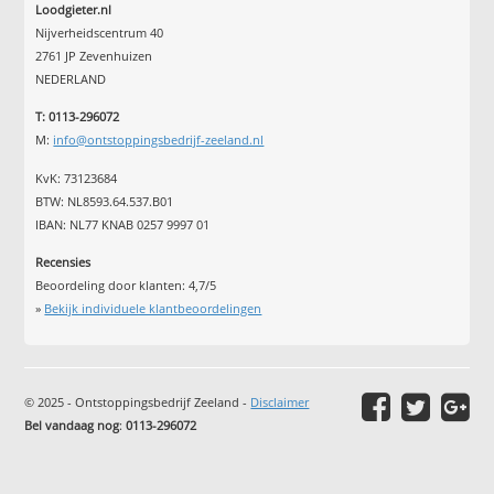
Loodgieter.nl
Nijverheidscentrum 40
2761 JP Zevenhuizen
NEDERLAND
T: 0113-296072
M:
info@ontstoppingsbedrijf-zeeland.nl
KvK: 73123684
BTW: NL8593.64.537.B01
IBAN: NL77 KNAB 0257 9997 01
Recensies
Beoordeling door klanten:
4,7
/
5
»
Bekijk individuele klantbeoordelingen
© 2025 - Ontstoppingsbedrijf Zeeland -
Disclaimer
Bel vandaag nog
:
0113-296072