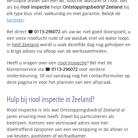
verstopte afvoer van een wc, douche, wastafel of riool. Net
als bij
riool inspectie
helpt
Ontstoppingsbedrijf Zeeland
bij
elk type klus snel, vakkundig en met garantie. Bekijk de
tarieven
.
Bel direct
☎ 0113-296072
als uw wc niet goed doorspoelt, u
een vieze rioollucht ruikt of uw wasbak snel vol water loopt.
In
héél Zeeland
wordt u vaak dezelfde dag nog geholpen en
u krijgt advies na afloop van de werkzaamheden.
Heeft u vragen over een
riool inspectie
? Bel met de
klantenservice via
☎ 0113-296072
voor verdere
ondersteuning. Of vul vandaag nog het contactformulier op
deze pagina in voor het plannen van een afspraak.
Hulp bij riool inspectie in Zeeland?
Riool inspectie is iets wat Ontstoppingsbedrijf Zeeland al
jaren ervaring mee heeft. Zowel bij particulieren als
bedrijven. Kortom; een vertrouwd adres voor het
doeltreffend opsporen van een verstopping in de afvoer in
uw keuken, gootsteen of wc/badkamer.