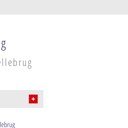
ug
ellebrug
llebrug