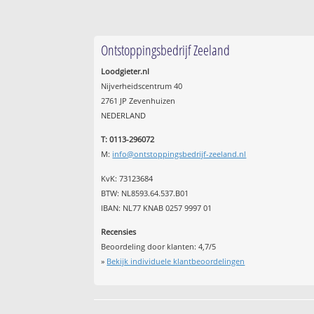
Ontstoppingsbedrijf Zeeland
Loodgieter.nl
Nijverheidscentrum 40
2761 JP Zevenhuizen
NEDERLAND
T: 0113-296072
M:
info@ontstoppingsbedrijf-zeeland.nl
KvK: 73123684
BTW: NL8593.64.537.B01
IBAN: NL77 KNAB 0257 9997 01
Recensies
Beoordeling door klanten:
4,7
/
5
»
Bekijk individuele klantbeoordelingen