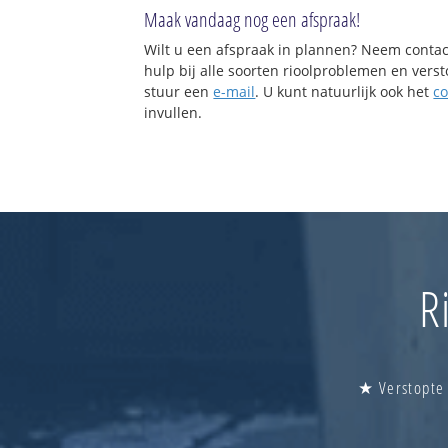
Maak vandaag nog een afspraak!
Wilt u een afspraak in plannen? Neem contac
hulp bij alle soorten rioolproblemen en vers
stuur een
e-mail
. U kunt natuurlijk ook het
co
invullen.
R
★ Verstopte 