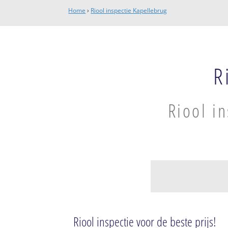
Home
›
Riool inspectie Kapellebrug
R
Riool i
Kapellebrug
Kapellebrug
Riool inspectie voor de beste prijs!