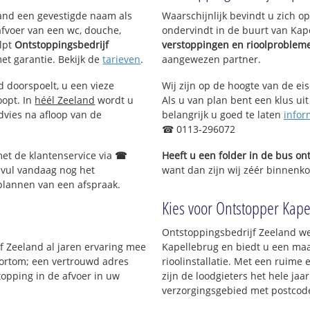
eland een gevestigde naam als
Waarschijnlijk bevindt u zich 
afvoer van een wc, douche,
ondervindt in de buurt van Kap
lpt
Ontstoppingsbedrijf
verstoppingen en rioolproblem
met garantie. Bekijk de
tarieven
.
aangewezen partner.
d doorspoelt, u een vieze
Wij zijn op de hoogte van de ei
oopt. In
héél Zeeland
wordt u
Als u van plan bent een klus uit
dvies na afloop van de
belangrijk u goed te laten
infor
☎ 0113-296072
met de klantenservice via
☎
Heeft u een folder in de bus o
 vul vandaag nog het
want dan zijn wij zéér binnenkor
 plannen van een afspraak.
Kies voor Ontstopper Kapel
Ontstoppingsbedrijf Zeeland we
jf Zeeland al jaren ervaring mee
Kapellebrug en biedt u een maa
 Kortom; een vertrouwd adres
rioolinstallatie. Met een ruime 
topping in de afvoer in uw
zijn de loodgieters het hele jaar
verzorgingsgebied met postcod