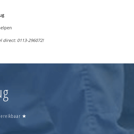
ug
helpen
l direct: 0113-296072!
ug
 Bereikbaar ★