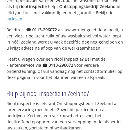
verstopte afvoer van een wc, douche, wastafel of riool. Net
als bij
riool inspectie
helpt
Ontstoppingsbedrijf Zeeland
bij
elk type klus snel, vakkundig en met garantie. Bekijk de
tarieven
.
Bel direct
☎ 0113-296072
als uw wc niet goed doorspoelt, u
een vieze rioollucht ruikt of uw wasbak snel vol water loopt.
In
héél Zeeland
wordt u vaak dezelfde dag nog geholpen en
u krijgt advies na afloop van de werkzaamheden.
Heeft u vragen over een
riool inspectie
? Bel met de
klantenservice via
☎ 0113-296072
voor verdere
ondersteuning. Of vul vandaag nog het contactformulier op
deze pagina in voor het plannen van een afspraak.
Hulp bij riool inspectie in Zeeland?
Riool inspectie is iets wat Ontstoppingsbedrijf Zeeland al
jaren ervaring mee heeft. Zowel bij particulieren als
bedrijven. Kortom; een vertrouwd adres voor het
doeltreffend opsporen van een verstopping in de afvoer in
uw keuken, gootsteen of wc/badkamer.