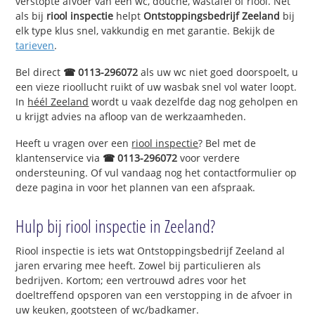
verstopte afvoer van een wc, douche, wastafel of riool. Net
als bij
riool inspectie
helpt
Ontstoppingsbedrijf Zeeland
bij
elk type klus snel, vakkundig en met garantie. Bekijk de
tarieven
.
Bel direct
☎ 0113-296072
als uw wc niet goed doorspoelt, u
een vieze rioollucht ruikt of uw wasbak snel vol water loopt.
In
héél Zeeland
wordt u vaak dezelfde dag nog geholpen en
u krijgt advies na afloop van de werkzaamheden.
Heeft u vragen over een
riool inspectie
? Bel met de
klantenservice via
☎ 0113-296072
voor verdere
ondersteuning. Of vul vandaag nog het contactformulier op
deze pagina in voor het plannen van een afspraak.
Hulp bij riool inspectie in Zeeland?
Riool inspectie is iets wat Ontstoppingsbedrijf Zeeland al
jaren ervaring mee heeft. Zowel bij particulieren als
bedrijven. Kortom; een vertrouwd adres voor het
doeltreffend opsporen van een verstopping in de afvoer in
uw keuken, gootsteen of wc/badkamer.