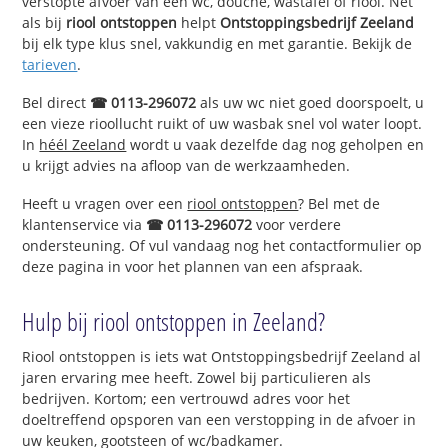
verstopte afvoer van een wc, douche, wastafel of riool. Net
als bij
riool ontstoppen
helpt
Ontstoppingsbedrijf Zeeland
bij elk type klus snel, vakkundig en met garantie. Bekijk de
tarieven
.
Bel direct
☎ 0113-296072
als uw wc niet goed doorspoelt, u
een vieze rioollucht ruikt of uw wasbak snel vol water loopt.
In
héél Zeeland
wordt u vaak dezelfde dag nog geholpen en
u krijgt advies na afloop van de werkzaamheden.
Heeft u vragen over een
riool ontstoppen
? Bel met de
klantenservice via
☎ 0113-296072
voor verdere
ondersteuning. Of vul vandaag nog het contactformulier op
deze pagina in voor het plannen van een afspraak.
Hulp bij riool ontstoppen in Zeeland?
Riool ontstoppen is iets wat Ontstoppingsbedrijf Zeeland al
jaren ervaring mee heeft. Zowel bij particulieren als
bedrijven. Kortom; een vertrouwd adres voor het
doeltreffend opsporen van een verstopping in de afvoer in
uw keuken, gootsteen of wc/badkamer.