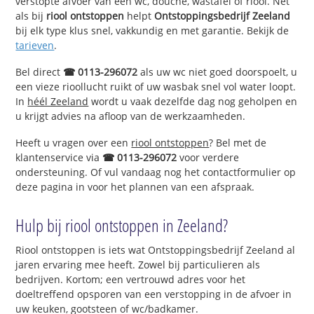
verstopte afvoer van een wc, douche, wastafel of riool. Net
als bij
riool ontstoppen
helpt
Ontstoppingsbedrijf Zeeland
bij elk type klus snel, vakkundig en met garantie. Bekijk de
tarieven
.
Bel direct
☎ 0113-296072
als uw wc niet goed doorspoelt, u
een vieze rioollucht ruikt of uw wasbak snel vol water loopt.
In
héél Zeeland
wordt u vaak dezelfde dag nog geholpen en
u krijgt advies na afloop van de werkzaamheden.
Heeft u vragen over een
riool ontstoppen
? Bel met de
klantenservice via
☎ 0113-296072
voor verdere
ondersteuning. Of vul vandaag nog het contactformulier op
deze pagina in voor het plannen van een afspraak.
Hulp bij riool ontstoppen in Zeeland?
Riool ontstoppen is iets wat Ontstoppingsbedrijf Zeeland al
jaren ervaring mee heeft. Zowel bij particulieren als
bedrijven. Kortom; een vertrouwd adres voor het
doeltreffend opsporen van een verstopping in de afvoer in
uw keuken, gootsteen of wc/badkamer.