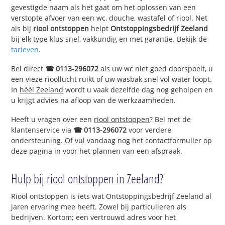
gevestigde naam als het gaat om het oplossen van een
verstopte afvoer van een wc, douche, wastafel of riool. Net
als bij
riool ontstoppen
helpt
Ontstoppingsbedrijf Zeeland
bij elk type klus snel, vakkundig en met garantie. Bekijk de
tarieven
.
Bel direct
☎ 0113-296072
als uw wc niet goed doorspoelt, u
een vieze rioollucht ruikt of uw wasbak snel vol water loopt.
In
héél Zeeland
wordt u vaak dezelfde dag nog geholpen en
u krijgt advies na afloop van de werkzaamheden.
Heeft u vragen over een
riool ontstoppen
? Bel met de
klantenservice via
☎ 0113-296072
voor verdere
ondersteuning. Of vul vandaag nog het contactformulier op
deze pagina in voor het plannen van een afspraak.
Hulp bij riool ontstoppen in Zeeland?
Riool ontstoppen is iets wat Ontstoppingsbedrijf Zeeland al
jaren ervaring mee heeft. Zowel bij particulieren als
bedrijven. Kortom; een vertrouwd adres voor het