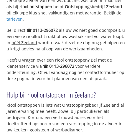
verstopte afvoer van een wc, douche, wastafel of riool. Net
als bij
riool ontstoppen
helpt
Ontstoppingsbedrijf Zeeland
bij elk type klus snel, vakkundig en met garantie. Bekijk de
tarieven
.
Bel direct
☎ 0113-296072
als uw wc niet goed doorspoelt, u
een vieze rioollucht ruikt of uw wasbak snel vol water loopt.
In
héél Zeeland
wordt u vaak dezelfde dag nog geholpen en
u krijgt advies na afloop van de werkzaamheden.
Heeft u vragen over een
riool ontstoppen
? Bel met de
klantenservice via
☎ 0113-296072
voor verdere
ondersteuning. Of vul vandaag nog het contactformulier op
deze pagina in voor het plannen van een afspraak.
Hulp bij riool ontstoppen in Zeeland?
Riool ontstoppen is iets wat Ontstoppingsbedrijf Zeeland al
jaren ervaring mee heeft. Zowel bij particulieren als
bedrijven. Kortom; een vertrouwd adres voor het
doeltreffend opsporen van een verstopping in de afvoer in
uw keuken, gootsteen of wc/badkamer.