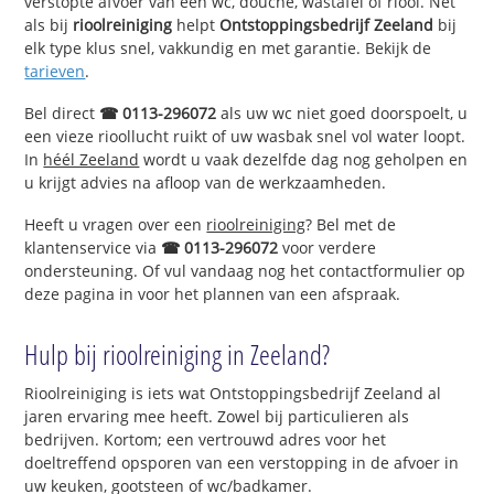
verstopte afvoer van een wc, douche, wastafel of riool. Net
als bij
rioolreiniging
helpt
Ontstoppingsbedrijf Zeeland
bij
elk type klus snel, vakkundig en met garantie. Bekijk de
tarieven
.
Bel direct
☎ 0113-296072
als uw wc niet goed doorspoelt, u
een vieze rioollucht ruikt of uw wasbak snel vol water loopt.
In
héél Zeeland
wordt u vaak dezelfde dag nog geholpen en
u krijgt advies na afloop van de werkzaamheden.
Heeft u vragen over een
rioolreiniging
? Bel met de
klantenservice via
☎ 0113-296072
voor verdere
ondersteuning. Of vul vandaag nog het contactformulier op
deze pagina in voor het plannen van een afspraak.
Hulp bij rioolreiniging in Zeeland?
Rioolreiniging is iets wat Ontstoppingsbedrijf Zeeland al
jaren ervaring mee heeft. Zowel bij particulieren als
bedrijven. Kortom; een vertrouwd adres voor het
doeltreffend opsporen van een verstopping in de afvoer in
uw keuken, gootsteen of wc/badkamer.