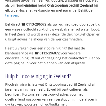
verstopte afvoer van een wc, douche, wastafel of riool. Net
als bij
rioolreiniging
helpt
Ontstoppingsbedrijf Zeeland
bij
elk type klus snel, vakkundig en met garantie. Bekijk de
tarieven
.
Bel direct
☎ 0113-296072
als uw wc niet goed doorspoelt, u
een vieze rioollucht ruikt of uw wasbak snel vol water loopt.
In
héél Zeeland
wordt u vaak dezelfde dag nog geholpen en
u krijgt advies na afloop van de werkzaamheden.
Heeft u vragen over een
rioolreiniging
? Bel met de
klantenservice via
☎ 0113-296072
voor verdere
ondersteuning. Of vul vandaag nog het contactformulier op
deze pagina in voor het plannen van een afspraak.
Hulp bij rioolreiniging in Zeeland?
Rioolreiniging is iets wat Ontstoppingsbedrijf Zeeland al
jaren ervaring mee heeft. Zowel bij particulieren als
bedrijven. Kortom; een vertrouwd adres voor het
doeltreffend opsporen van een verstopping in de afvoer in
uw keuken, gootsteen of wc/badkamer.