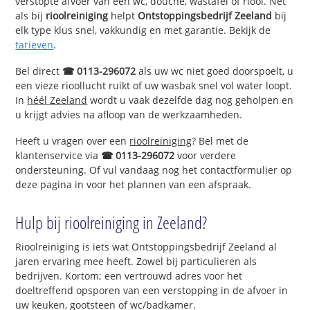
verstopte afvoer van een wc, douche, wastafel of riool. Net
als bij
rioolreiniging
helpt
Ontstoppingsbedrijf Zeeland
bij
elk type klus snel, vakkundig en met garantie. Bekijk de
tarieven
.
Bel direct
☎ 0113-296072
als uw wc niet goed doorspoelt, u
een vieze rioollucht ruikt of uw wasbak snel vol water loopt.
In
héél Zeeland
wordt u vaak dezelfde dag nog geholpen en
u krijgt advies na afloop van de werkzaamheden.
Heeft u vragen over een
rioolreiniging
? Bel met de
klantenservice via
☎ 0113-296072
voor verdere
ondersteuning. Of vul vandaag nog het contactformulier op
deze pagina in voor het plannen van een afspraak.
Hulp bij rioolreiniging in Zeeland?
Rioolreiniging is iets wat Ontstoppingsbedrijf Zeeland al
jaren ervaring mee heeft. Zowel bij particulieren als
bedrijven. Kortom; een vertrouwd adres voor het
doeltreffend opsporen van een verstopping in de afvoer in
uw keuken, gootsteen of wc/badkamer.