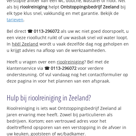
verstopte afvoer van een wc, douche, wastafel of riool. Net
als bij
rioolreiniging
helpt
Ontstoppingsbedrijf Zeeland
bij
elk type klus snel, vakkundig en met garantie. Bekijk de
tarieven
.
Bel direct
☎ 0113-296072
als uw wc niet goed doorspoelt, u
een vieze rioollucht ruikt of uw wasbak snel vol water loopt.
In
héél Zeeland
wordt u vaak dezelfde dag nog geholpen en
u krijgt advies na afloop van de werkzaamheden.
Heeft u vragen over een
rioolreiniging
? Bel met de
klantenservice via
☎ 0113-296072
voor verdere
ondersteuning. Of vul vandaag nog het contactformulier op
deze pagina in voor het plannen van een afspraak.
Hulp bij rioolreiniging in Zeeland?
Rioolreiniging is iets wat Ontstoppingsbedrijf Zeeland al
jaren ervaring mee heeft. Zowel bij particulieren als
bedrijven. Kortom; een vertrouwd adres voor het
doeltreffend opsporen van een verstopping in de afvoer in
uw keuken, gootsteen of wc/badkamer.