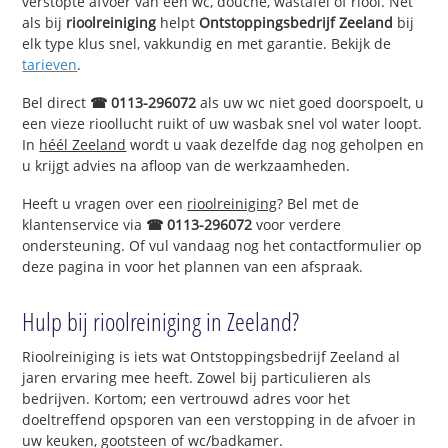
verstopte afvoer van een wc, douche, wastafel of riool. Net
als bij
rioolreiniging
helpt
Ontstoppingsbedrijf Zeeland
bij
elk type klus snel, vakkundig en met garantie. Bekijk de
tarieven
.
Bel direct
☎ 0113-296072
als uw wc niet goed doorspoelt, u
een vieze rioollucht ruikt of uw wasbak snel vol water loopt.
In
héél Zeeland
wordt u vaak dezelfde dag nog geholpen en
u krijgt advies na afloop van de werkzaamheden.
Heeft u vragen over een
rioolreiniging
? Bel met de
klantenservice via
☎ 0113-296072
voor verdere
ondersteuning. Of vul vandaag nog het contactformulier op
deze pagina in voor het plannen van een afspraak.
Hulp bij rioolreiniging in Zeeland?
Rioolreiniging is iets wat Ontstoppingsbedrijf Zeeland al
jaren ervaring mee heeft. Zowel bij particulieren als
bedrijven. Kortom; een vertrouwd adres voor het
doeltreffend opsporen van een verstopping in de afvoer in
uw keuken, gootsteen of wc/badkamer.