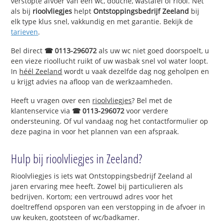
verstopte afvoer van een wc, douche, wastafel of riool. Net
als bij
rioolvliegjes
helpt
Ontstoppingsbedrijf Zeeland
bij
elk type klus snel, vakkundig en met garantie. Bekijk de
tarieven
.
Bel direct
☎ 0113-296072
als uw wc niet goed doorspoelt, u
een vieze rioollucht ruikt of uw wasbak snel vol water loopt.
In
héél Zeeland
wordt u vaak dezelfde dag nog geholpen en
u krijgt advies na afloop van de werkzaamheden.
Heeft u vragen over een
rioolvliegjes
? Bel met de
klantenservice via
☎ 0113-296072
voor verdere
ondersteuning. Of vul vandaag nog het contactformulier op
deze pagina in voor het plannen van een afspraak.
Hulp bij rioolvliegjes in Zeeland?
Rioolvliegjes is iets wat Ontstoppingsbedrijf Zeeland al
jaren ervaring mee heeft. Zowel bij particulieren als
bedrijven. Kortom; een vertrouwd adres voor het
doeltreffend opsporen van een verstopping in de afvoer in
uw keuken, gootsteen of wc/badkamer.