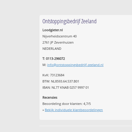
Ontstoppingsbedrijf Zeeland
Loodgieter.nl
Nijverheidscentrum 40
2761 JP Zevenhuizen
NEDERLAND
T: 0113-296072
M:
info@ontstoppingsbedrijf-zeeland.nl
KvK: 73123684
BTW: NL8593.64.537.B01
IBAN: NL77 KNAB 0257 9997 01
Recensies
Beoordeling door klanten:
4,7
/
5
»
Bekijk individuele klantbeoordelingen