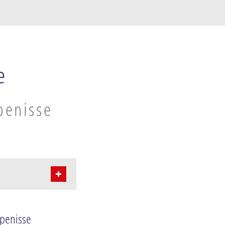
e
penisse
rpenisse