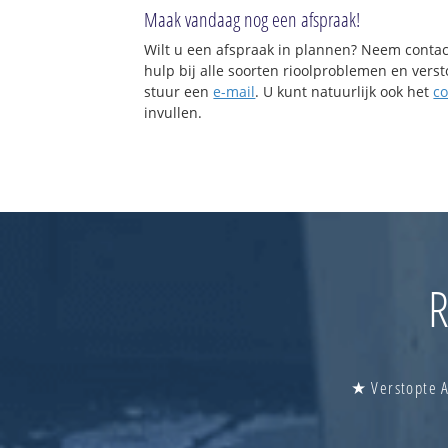
Maak vandaag nog een afspraak!
Wilt u een afspraak in plannen? Neem contac
hulp bij alle soorten rioolproblemen en vers
stuur een
e-mail
. U kunt natuurlijk ook het
co
invullen.
R
★ Verstopte A