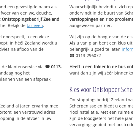
eland een gevestigde naam als
Waarschijnlijk bevindt u zich 
afvoer van een wc, douche,
ondervindt in de buurt van Sch
t
Ontstoppingsbedrijf Zeeland
verstoppingen en rioolproblem
tie. Bekijk de
tarieven
.
aangewezen partner.
d doorspoelt, u een vieze
Wij zijn op de hoogte van de ei
oopt. In
héél Zeeland
wordt u
Als u van plan bent een klus uit
dvies na afloop van de
belangrijk u goed te laten
infor
☎ 0113-296072
t de klantenservice via
☎ 0113-
Heeft u een folder in de bus o
vandaag nog het
want dan zijn wij zéér binnenkor
 plannen van een afspraak.
Kies voor Ontstopper Scher
Ontstoppingsbedrijf Zeeland we
 Zeeland al jaren ervaring mee
Scherpenisse en biedt u een ma
 Kortom; een vertrouwd adres
rioolinstallatie. Met een ruime 
topping in de afvoer in uw
zijn de loodgieters het hele jaar
verzorgingsgebied met postcod