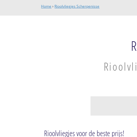
Home
›
Rioolvliegjes Scherpenisse
R
Rioolvl
Scherpenisse
Scherpenisse
Rioolvliegjes voor de beste prijs!