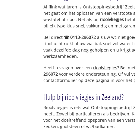
Al flink wat jaren is Ontstoppingsbedrijf Ze
het gaat om het oplossen van een verstopte 
wastafel of riool. Net als bij
rioolvliegjes
help
bij elk type klus snel, vakkundig en met garan
Bel direct
☎ 0113-296072
als uw wc niet goe
rioollucht ruikt of uw wasbak snel vol water l
vaak dezelfde dag nog geholpen en u krijgt a
werkzaamheden.
Heeft u vragen over een
rioolvliegjes
? Bel me
296072
voor verdere ondersteuning. Of vul 
contactformulier op deze pagina in voor het
Hulp bij rioolvliegjes in Zeeland?
Rioolvliegjes is iets wat Ontstoppingsbedrijf
heeft. Zowel bij particulieren als bedrijven.
voor het doeltreffend opsporen van een vers
keuken, gootsteen of wc/badkamer.