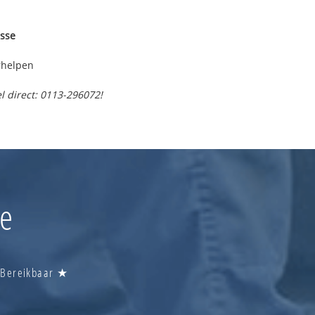
sse
rhelpen
l direct: 0113-296072!
se
u Bereikbaar ★