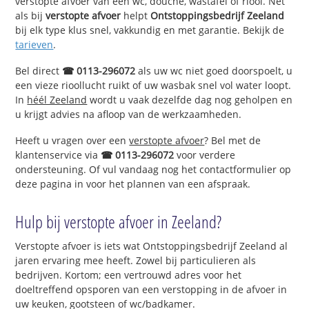
verstopte afvoer van een wc, douche, wastafel of riool. Net
als bij
verstopte afvoer
helpt
Ontstoppingsbedrijf Zeeland
bij elk type klus snel, vakkundig en met garantie. Bekijk de
tarieven
.
Bel direct
☎ 0113-296072
als uw wc niet goed doorspoelt, u
een vieze rioollucht ruikt of uw wasbak snel vol water loopt.
In
héél Zeeland
wordt u vaak dezelfde dag nog geholpen en
u krijgt advies na afloop van de werkzaamheden.
Heeft u vragen over een
verstopte afvoer
? Bel met de
klantenservice via
☎ 0113-296072
voor verdere
ondersteuning. Of vul vandaag nog het contactformulier op
deze pagina in voor het plannen van een afspraak.
Hulp bij verstopte afvoer in Zeeland?
Verstopte afvoer is iets wat Ontstoppingsbedrijf Zeeland al
jaren ervaring mee heeft. Zowel bij particulieren als
bedrijven. Kortom; een vertrouwd adres voor het
doeltreffend opsporen van een verstopping in de afvoer in
uw keuken, gootsteen of wc/badkamer.