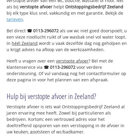
verstopte afvoer van een wc, douche, wastafel of riool. Net
als bij
verstopte afvoer
helpt
Ontstoppingsbedrijf Zeeland
bij elk type klus snel, vakkundig en met garantie. Bekijk de
tarieven
.
Bel direct
☎ 0113-296072
als uw wc niet goed doorspoelt, u
een vieze rioollucht ruikt of uw wasbak snel vol water loopt.
In
héél Zeeland
wordt u vaak dezelfde dag nog geholpen en
u krijgt advies na afloop van de werkzaamheden.
Heeft u vragen over een
verstopte afvoer
? Bel met de
klantenservice via
☎ 0113-296072
voor verdere
ondersteuning. Of vul vandaag nog het contactformulier op
deze pagina in voor het plannen van een afspraak.
Hulp bij verstopte afvoer in Zeeland?
Verstopte afvoer is iets wat Ontstoppingsbedrijf Zeeland al
jaren ervaring mee heeft. Zowel bij particulieren als
bedrijven. Kortom; een vertrouwd adres voor het
doeltreffend opsporen van een verstopping in de afvoer in
uw keuken, gootsteen of wc/badkamer.