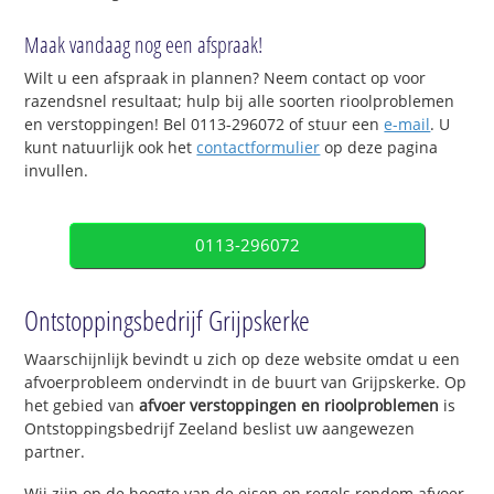
Maak vandaag nog een afspraak!
Wilt u een afspraak in plannen? Neem contact op voor
razendsnel resultaat; hulp bij alle soorten rioolproblemen
en verstoppingen! Bel 0113-296072 of stuur een
e-mail
. U
kunt natuurlijk ook het
contactformulier
op deze pagina
invullen.
0113-296072
Ontstoppingsbedrijf Grijpskerke
Waarschijnlijk bevindt u zich op deze website omdat u een
afvoerprobleem ondervindt in de buurt van Grijpskerke. Op
het gebied van
afvoer verstoppingen en rioolproblemen
is
Ontstoppingsbedrijf Zeeland beslist uw aangewezen
partner.
Wij zijn op de hoogte van de eisen en regels rondom afvoer