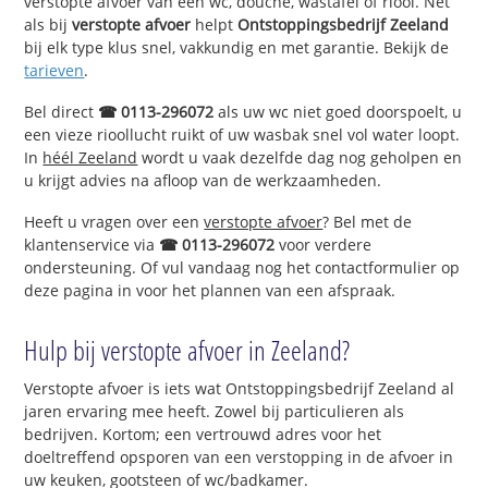
verstopte afvoer van een wc, douche, wastafel of riool. Net
als bij
verstopte afvoer
helpt
Ontstoppingsbedrijf Zeeland
bij elk type klus snel, vakkundig en met garantie. Bekijk de
tarieven
.
Bel direct
☎ 0113-296072
als uw wc niet goed doorspoelt, u
een vieze rioollucht ruikt of uw wasbak snel vol water loopt.
In
héél Zeeland
wordt u vaak dezelfde dag nog geholpen en
u krijgt advies na afloop van de werkzaamheden.
Heeft u vragen over een
verstopte afvoer
? Bel met de
klantenservice via
☎ 0113-296072
voor verdere
ondersteuning. Of vul vandaag nog het contactformulier op
deze pagina in voor het plannen van een afspraak.
Hulp bij verstopte afvoer in Zeeland?
Verstopte afvoer is iets wat Ontstoppingsbedrijf Zeeland al
jaren ervaring mee heeft. Zowel bij particulieren als
bedrijven. Kortom; een vertrouwd adres voor het
doeltreffend opsporen van een verstopping in de afvoer in
uw keuken, gootsteen of wc/badkamer.