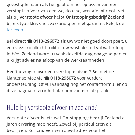
gevestigde naam als het gaat om het oplossen van een
verstopte afvoer van een wc, douche, wastafel of riool. Net
als bij
verstopte afvoer
helpt
Ontstoppingsbedrijf Zeeland
bij elk type klus snel, vakkundig en met garantie. Bekijk de
tarieven
.
Bel direct
☎ 0113-296072
als uw wc niet goed doorspoelt, u
een vieze rioollucht ruikt of uw wasbak snel vol water loopt.
In
héél Zeeland
wordt u vaak dezelfde dag nog geholpen en
u krijgt advies na afloop van de werkzaamheden.
Heeft u vragen over een
verstopte afvoer
? Bel met de
klantenservice via
☎ 0113-296072
voor verdere
ondersteuning. Of vul vandaag nog het contactformulier op
deze pagina in voor het plannen van een afspraak.
Hulp bij verstopte afvoer in Zeeland?
Verstopte afvoer is iets wat Ontstoppingsbedrijf Zeeland al
jaren ervaring mee heeft. Zowel bij particulieren als
bedrijven. Kortom; een vertrouwd adres voor het