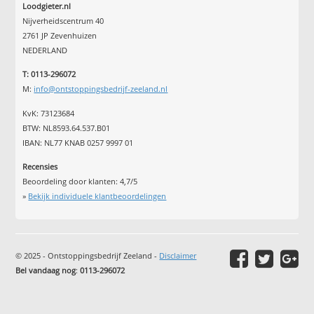
Loodgieter.nl
Nijverheidscentrum 40
2761 JP Zevenhuizen
NEDERLAND
T: 0113-296072
M:
info@ontstoppingsbedrijf-zeeland.nl
KvK: 73123684
BTW: NL8593.64.537.B01
IBAN: NL77 KNAB 0257 9997 01
Recensies
Beoordeling door klanten:
4,7
/
5
»
Bekijk individuele klantbeoordelingen
© 2025 - Ontstoppingsbedrijf Zeeland -
Disclaimer
Bel vandaag nog
:
0113-296072