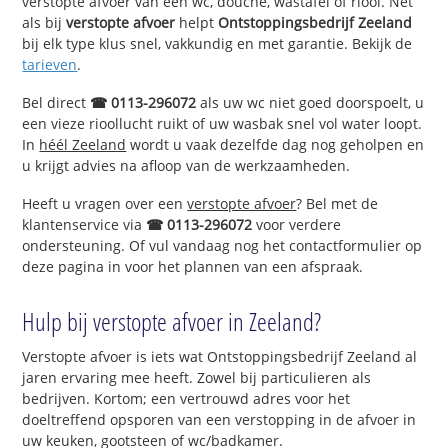
verstopte afvoer van een wc, douche, wastafel of riool. Net
als bij
verstopte afvoer
helpt
Ontstoppingsbedrijf Zeeland
bij elk type klus snel, vakkundig en met garantie. Bekijk de
tarieven
.
Bel direct
☎ 0113-296072
als uw wc niet goed doorspoelt, u
een vieze rioollucht ruikt of uw wasbak snel vol water loopt.
In
héél Zeeland
wordt u vaak dezelfde dag nog geholpen en
u krijgt advies na afloop van de werkzaamheden.
Heeft u vragen over een
verstopte afvoer
? Bel met de
klantenservice via
☎ 0113-296072
voor verdere
ondersteuning. Of vul vandaag nog het contactformulier op
deze pagina in voor het plannen van een afspraak.
Hulp bij verstopte afvoer in Zeeland?
Verstopte afvoer is iets wat Ontstoppingsbedrijf Zeeland al
jaren ervaring mee heeft. Zowel bij particulieren als
bedrijven. Kortom; een vertrouwd adres voor het
doeltreffend opsporen van een verstopping in de afvoer in
uw keuken, gootsteen of wc/badkamer.