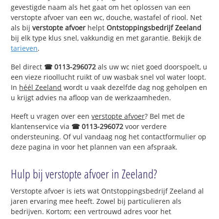
gevestigde naam als het gaat om het oplossen van een
verstopte afvoer van een wc, douche, wastafel of riool. Net
als bij
verstopte afvoer
helpt
Ontstoppingsbedrijf Zeeland
bij elk type klus snel, vakkundig en met garantie. Bekijk de
tarieven
.
Bel direct
☎ 0113-296072
als uw wc niet goed doorspoelt, u
een vieze rioollucht ruikt of uw wasbak snel vol water loopt.
In
héél Zeeland
wordt u vaak dezelfde dag nog geholpen en
u krijgt advies na afloop van de werkzaamheden.
Heeft u vragen over een
verstopte afvoer
? Bel met de
klantenservice via
☎ 0113-296072
voor verdere
ondersteuning. Of vul vandaag nog het contactformulier op
deze pagina in voor het plannen van een afspraak.
Hulp bij verstopte afvoer in Zeeland?
Verstopte afvoer is iets wat Ontstoppingsbedrijf Zeeland al
jaren ervaring mee heeft. Zowel bij particulieren als
bedrijven. Kortom; een vertrouwd adres voor het