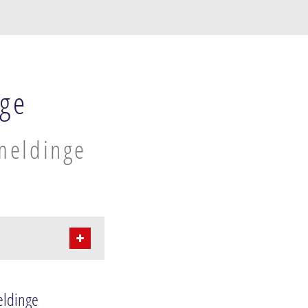
nge
emeldinge
eldinge