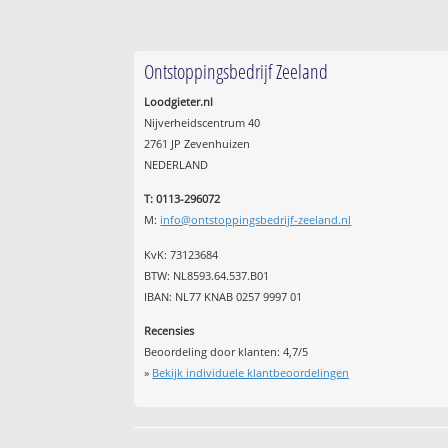
Ontstoppingsbedrijf Zeeland
Loodgieter.nl
Nijverheidscentrum 40
2761 JP Zevenhuizen
NEDERLAND
T: 0113-296072
M:
info@ontstoppingsbedrijf-zeeland.nl
KvK: 73123684
BTW: NL8593.64.537.B01
IBAN: NL77 KNAB 0257 9997 01
Recensies
Beoordeling door klanten:
4,7
/
5
»
Bekijk individuele klantbeoordelingen