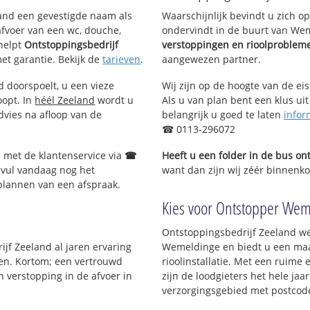
eland een gevestigde naam als
Waarschijnlijk bevindt u zich 
afvoer van een wc, douche,
ondervindt in de buurt van We
helpt
Ontstoppingsbedrijf
verstoppingen en rioolproblem
met garantie. Bekijk de
tarieven
.
aangewezen partner.
d doorspoelt, u een vieze
Wij zijn op de hoogte van de ei
oopt. In
héél Zeeland
wordt u
Als u van plan bent een klus uit
dvies na afloop van de
belangrijk u goed te laten
infor
☎ 0113-296072
l met de klantenservice via
☎
Heeft u een folder in de bus o
 vul vandaag nog het
want dan zijn wij zéér binnenko
 plannen van een afspraak.
Kies voor Ontstopper Weme
Ontstoppingsbedrijf Zeeland we
ijf Zeeland al jaren ervaring
Wemeldinge en biedt u een maa
jven. Kortom; een vertrouwd
rioolinstallatie. Met een ruime 
 verstopping in de afvoer in
zijn de loodgieters het hele jaar
verzorgingsgebied met postcod