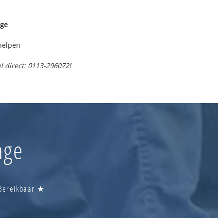
nge
helpen
l direct: 0113-296072!
nge
 Bereikbaar ★