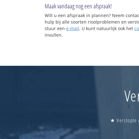
Maak vandaag nog een afspraak!
Wilt u een afspraak in plannen? Neem contac
hulp bij alle soorten rioolproblemen en vers
stuur een
e-mail
. U kunt natuurlijk ook het
co
invullen.
Ve
★ Verstopte 