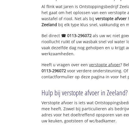
Al flink wat jaren is Ontstoppingsbedrijf Ze
het gaat om het oplossen van een verstopte 
wastafel of riool. Net als bij
verstopte afvoer
Zeeland
bij elk type klus snel, vakkundig en 
Bel direct
☎ 0113-296072
als uw wc niet goe
rioollucht ruikt of uw wasbak snel vol water l
vaak dezelfde dag nog geholpen en u krijgt a
werkzaamheden.
Heeft u vragen over een
verstopte afvoer
? Be
0113-296072
voor verdere ondersteuning. Of
contactformulier op deze pagina in voor het
Hulp bij verstopte afvoer in Zeeland?
Verstopte afvoer is iets wat Ontstoppingsbedr
mee heeft. Zowel bij particulieren als bedri
adres voor het doeltreffend opsporen van een
uw keuken, gootsteen of wc/badkamer.