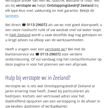
verstopte afvoer van een wc, douche, wastafel of riool. Net
als bij
verstopte wc
helpt
Ontstoppingsbedrijf Zeeland
bij
elk type klus snel, vakkundig en met garantie. Bekijk de
tarieven
.
Bel direct
☎ 0113-296072
als uw wc niet goed doorspoelt, u
een vieze rioollucht ruikt of uw wasbak snel vol water loopt.
In
héél Zeeland
wordt u vaak dezelfde dag nog geholpen en
u krijgt advies na afloop van de werkzaamheden.
Heeft u vragen over een
verstopte wc
? Bel met de
klantenservice via
☎ 0113-296072
voor verdere
ondersteuning. Of vul vandaag nog het contactformulier op
deze pagina in voor het plannen van een afspraak.
Hulp bij verstopte wc in Zeeland?
Verstopte wc is iets wat Ontstoppingsbedrijf Zeeland al
jaren ervaring mee heeft. Zowel bij particulieren als
bedrijven. Kortom; een vertrouwd adres voor het
doeltreffend opsporen van een verstopping in de afvoer in
uw keuken, gootsteen of wc/badkamer.