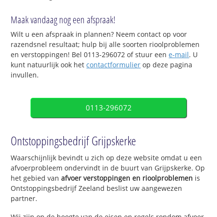
Maak vandaag nog een afspraak!
Wilt u een afspraak in plannen? Neem contact op voor
razendsnel resultaat; hulp bij alle soorten rioolproblemen
en verstoppingen! Bel 0113-296072 of stuur een
e-mail
. U
kunt natuurlijk ook het
contactformulier
op deze pagina
invullen.
0113-296072
Ontstoppingsbedrijf Grijpskerke
Waarschijnlijk bevindt u zich op deze website omdat u een
afvoerprobleem ondervindt in de buurt van Grijpskerke. Op
het gebied van
afvoer verstoppingen en rioolproblemen
is
Ontstoppingsbedrijf Zeeland beslist uw aangewezen
partner.
Wij zijn op de hoogte van de eisen en regels rondom afvoer