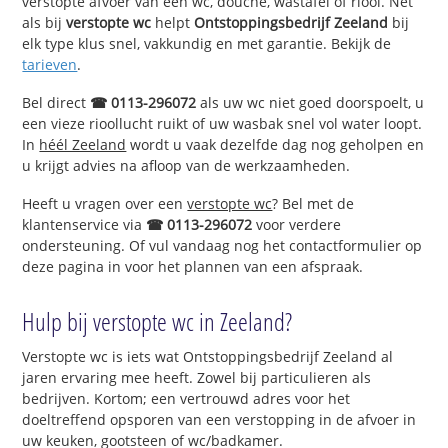
verstopte afvoer van een wc, douche, wastafel of riool. Net
als bij
verstopte wc
helpt
Ontstoppingsbedrijf Zeeland
bij
elk type klus snel, vakkundig en met garantie. Bekijk de
tarieven
.
Bel direct
☎ 0113-296072
als uw wc niet goed doorspoelt, u
een vieze rioollucht ruikt of uw wasbak snel vol water loopt.
In
héél Zeeland
wordt u vaak dezelfde dag nog geholpen en
u krijgt advies na afloop van de werkzaamheden.
Heeft u vragen over een
verstopte wc
? Bel met de
klantenservice via
☎ 0113-296072
voor verdere
ondersteuning. Of vul vandaag nog het contactformulier op
deze pagina in voor het plannen van een afspraak.
Hulp bij verstopte wc in Zeeland?
Verstopte wc is iets wat Ontstoppingsbedrijf Zeeland al
jaren ervaring mee heeft. Zowel bij particulieren als
bedrijven. Kortom; een vertrouwd adres voor het
doeltreffend opsporen van een verstopping in de afvoer in
uw keuken, gootsteen of wc/badkamer.