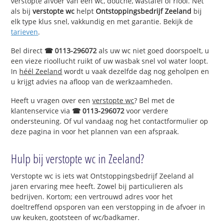
verstopte afvoer van een wc, douche, wastafel of riool. Net
als bij
verstopte wc
helpt
Ontstoppingsbedrijf Zeeland
bij
elk type klus snel, vakkundig en met garantie. Bekijk de
tarieven
.
Bel direct
☎ 0113-296072
als uw wc niet goed doorspoelt, u
een vieze rioollucht ruikt of uw wasbak snel vol water loopt.
In
héél Zeeland
wordt u vaak dezelfde dag nog geholpen en
u krijgt advies na afloop van de werkzaamheden.
Heeft u vragen over een
verstopte wc
? Bel met de
klantenservice via
☎ 0113-296072
voor verdere
ondersteuning. Of vul vandaag nog het contactformulier op
deze pagina in voor het plannen van een afspraak.
Hulp bij verstopte wc in Zeeland?
Verstopte wc is iets wat Ontstoppingsbedrijf Zeeland al
jaren ervaring mee heeft. Zowel bij particulieren als
bedrijven. Kortom; een vertrouwd adres voor het
doeltreffend opsporen van een verstopping in de afvoer in
uw keuken, gootsteen of wc/badkamer.