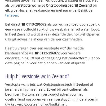
verstopte afvoer van een wc, douche, wastafel of riool. Net
als bij
verstopte wc
helpt
Ontstoppingsbedrijf Zeeland
bij
elk type klus snel, vakkundig en met garantie. Bekijk de
tarieven
.
Bel direct
☎ 0113-296072
als uw wc niet goed doorspoelt, u
een vieze rioollucht ruikt of uw wasbak snel vol water loopt.
In
héél Zeeland
wordt u vaak dezelfde dag nog geholpen en
u krijgt advies na afloop van de werkzaamheden.
Heeft u vragen over een
verstopte wc
? Bel met de
klantenservice via
☎ 0113-296072
voor verdere
ondersteuning. Of vul vandaag nog het contactformulier op
deze pagina in voor het plannen van een afspraak.
Hulp bij verstopte wc in Zeeland?
Verstopte wc is iets wat Ontstoppingsbedrijf Zeeland al
jaren ervaring mee heeft. Zowel bij particulieren als
bedrijven. Kortom; een vertrouwd adres voor het
doeltreffend opsporen van een verstopping in de afvoer in
uw keuken, gootsteen of wc/badkamer.