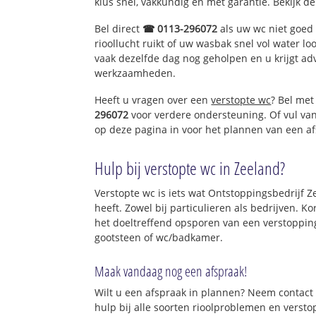
klus snel, vakkundig en met garantie. Bekijk d
Bel direct
☎ 0113-296072
als uw wc niet goed 
rioollucht ruikt of uw wasbak snel vol water lo
vaak dezelfde dag nog geholpen en u krijgt ad
werkzaamheden.
Heeft u vragen over een
verstopte wc
? Bel met
296072
voor verdere ondersteuning. Of vul va
op deze pagina in voor het plannen van een af
Hulp bij verstopte wc in Zeeland?
Verstopte wc is iets wat Ontstoppingsbedrijf Z
heeft. Zowel bij particulieren als bedrijven. 
het doeltreffend opsporen van een verstopping
gootsteen of wc/badkamer.
Maak vandaag nog een afspraak!
Wilt u een afspraak in plannen? Neem contact 
hulp bij alle soorten rioolproblemen en verst