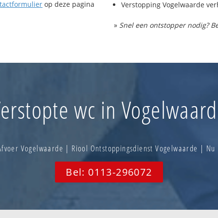
tactformulier
op deze pagina
Verstopping Vogelwaarde ver
»
Snel een ontstopper nodig? Be
erstopte wc in Vogelwaar
fvoer Vogelwaarde | Riool Ontstoppingsdienst Vogelwaarde | N
Bel: 0113-296072