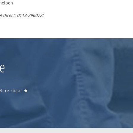
helpen
l direct: 0113-296072!
de
u Bereikbaar ★