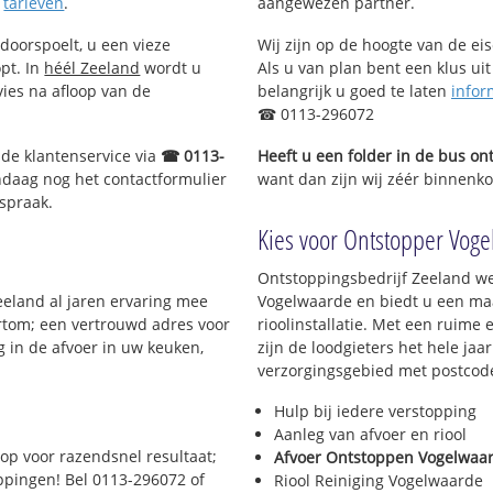
e
tarieven
.
aangewezen partner.
doorspoelt, u een vieze
Wij zijn op de hoogte van de ei
opt. In
héél Zeeland
wordt u
Als u van plan bent een klus uit
vies na afloop van de
belangrijk u goed te laten
infor
☎ 0113-296072
 de klantenservice via
☎ 0113-
Heeft u een folder in de bus o
ndaag nog het contactformulier
want dan zijn wij zéér binnenko
spraak.
Kies voor Ontstopper Vogel
Ontstoppingsbedrijf Zeeland we
eeland al jaren ervaring mee
Vogelwaarde en biedt u een maa
Kortom; een vertrouwd adres voor
rioolinstallatie. Met een ruime 
 in de afvoer in uw keuken,
zijn de loodgieters het hele jaar
verzorgingsgebied met postcod
Hulp bij iedere verstopping
Aanleg van afvoer en riool
op voor razendsnel resultaat;
Afvoer Ontstoppen Vogelwaa
oppingen! Bel 0113-296072 of
Riool Reiniging Vogelwaarde