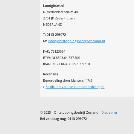
Loodgieter.nl
Nijverheidscentrum 40
2761 JP Zevenhuizen
NEDERLAND
T: 0113-296072
M:
info@ontstoppingsbedrijf-zeeland.nl
KvK: 73123684
BTW: NL8593.64.537.B01
IBAN: NL77 KNAB 0257 9997 01
Recensies
Beoordeling door klanten:
4,7
/
5
»
Bekijk individuele klantbeoordelingen
© 2025 - Ontstoppingsbedrijf Zeeland -
Disclaimer
Bel vandaag nog
:
0113-296072