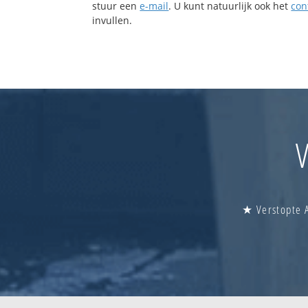
stuur een
e-mail
. U kunt natuurlijk ook het
con
invullen.
V
★ Verstopte A