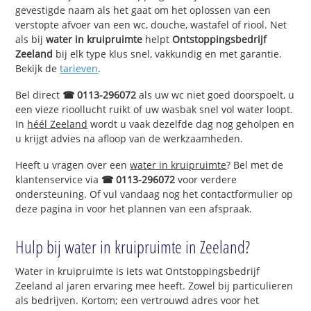
gevestigde naam als het gaat om het oplossen van een
verstopte afvoer van een wc, douche, wastafel of riool. Net
als bij
water in kruipruimte
helpt
Ontstoppingsbedrijf
Zeeland
bij elk type klus snel, vakkundig en met garantie.
Bekijk de
tarieven
.
Bel direct
☎ 0113-296072
als uw wc niet goed doorspoelt, u
een vieze rioollucht ruikt of uw wasbak snel vol water loopt.
In
héél Zeeland
wordt u vaak dezelfde dag nog geholpen en
u krijgt advies na afloop van de werkzaamheden.
Heeft u vragen over een
water in kruipruimte
? Bel met de
klantenservice via
☎ 0113-296072
voor verdere
ondersteuning. Of vul vandaag nog het contactformulier op
deze pagina in voor het plannen van een afspraak.
Hulp bij water in kruipruimte in Zeeland?
Water in kruipruimte is iets wat Ontstoppingsbedrijf
Zeeland al jaren ervaring mee heeft. Zowel bij particulieren
als bedrijven. Kortom; een vertrouwd adres voor het