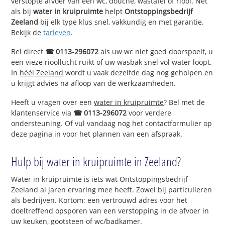
verstopte afvoer van een wc, douche, wastafel of riool. Net
als bij
water in kruipruimte
helpt
Ontstoppingsbedrijf
Zeeland
bij elk type klus snel, vakkundig en met garantie.
Bekijk de
tarieven
.
Bel direct
☎ 0113-296072
als uw wc niet goed doorspoelt, u
een vieze rioollucht ruikt of uw wasbak snel vol water loopt.
In
héél Zeeland
wordt u vaak dezelfde dag nog geholpen en
u krijgt advies na afloop van de werkzaamheden.
Heeft u vragen over een
water in kruipruimte
? Bel met de
klantenservice via
☎ 0113-296072
voor verdere
ondersteuning. Of vul vandaag nog het contactformulier op
deze pagina in voor het plannen van een afspraak.
Hulp bij water in kruipruimte in Zeeland?
Water in kruipruimte is iets wat Ontstoppingsbedrijf
Zeeland al jaren ervaring mee heeft. Zowel bij particulieren
als bedrijven. Kortom; een vertrouwd adres voor het
doeltreffend opsporen van een verstopping in de afvoer in
uw keuken, gootsteen of wc/badkamer.