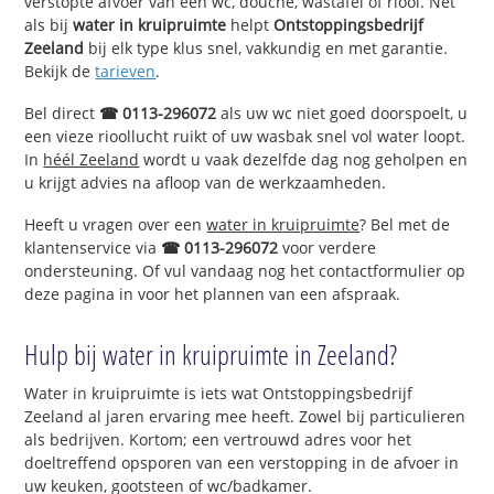
verstopte afvoer van een wc, douche, wastafel of riool. Net
als bij
water in kruipruimte
helpt
Ontstoppingsbedrijf
Zeeland
bij elk type klus snel, vakkundig en met garantie.
Bekijk de
tarieven
.
Bel direct
☎ 0113-296072
als uw wc niet goed doorspoelt, u
een vieze rioollucht ruikt of uw wasbak snel vol water loopt.
In
héél Zeeland
wordt u vaak dezelfde dag nog geholpen en
u krijgt advies na afloop van de werkzaamheden.
Heeft u vragen over een
water in kruipruimte
? Bel met de
klantenservice via
☎ 0113-296072
voor verdere
ondersteuning. Of vul vandaag nog het contactformulier op
deze pagina in voor het plannen van een afspraak.
Hulp bij water in kruipruimte in Zeeland?
Water in kruipruimte is iets wat Ontstoppingsbedrijf
Zeeland al jaren ervaring mee heeft. Zowel bij particulieren
als bedrijven. Kortom; een vertrouwd adres voor het
doeltreffend opsporen van een verstopping in de afvoer in
uw keuken, gootsteen of wc/badkamer.