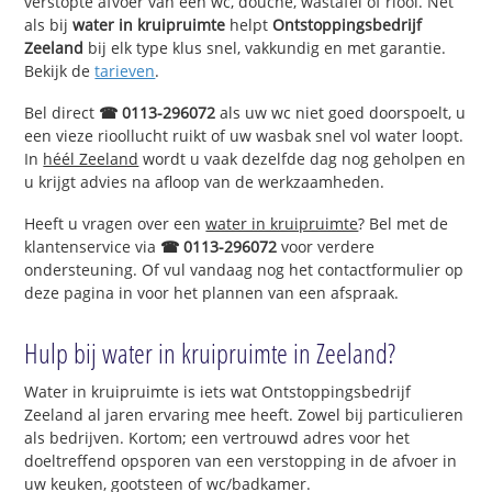
verstopte afvoer van een wc, douche, wastafel of riool. Net
als bij
water in kruipruimte
helpt
Ontstoppingsbedrijf
Zeeland
bij elk type klus snel, vakkundig en met garantie.
Bekijk de
tarieven
.
Bel direct
☎ 0113-296072
als uw wc niet goed doorspoelt, u
een vieze rioollucht ruikt of uw wasbak snel vol water loopt.
In
héél Zeeland
wordt u vaak dezelfde dag nog geholpen en
u krijgt advies na afloop van de werkzaamheden.
Heeft u vragen over een
water in kruipruimte
? Bel met de
klantenservice via
☎ 0113-296072
voor verdere
ondersteuning. Of vul vandaag nog het contactformulier op
deze pagina in voor het plannen van een afspraak.
Hulp bij water in kruipruimte in Zeeland?
Water in kruipruimte is iets wat Ontstoppingsbedrijf
Zeeland al jaren ervaring mee heeft. Zowel bij particulieren
als bedrijven. Kortom; een vertrouwd adres voor het
doeltreffend opsporen van een verstopping in de afvoer in
uw keuken, gootsteen of wc/badkamer.