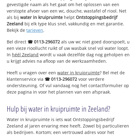
gevestigde naam als het gaat om het oplossen van een
verstopte afvoer van een wc, douche, wastafel of riool. Net
als bij
water in kruipruimte
helpt
Ontstoppingsbedrijf
Zeeland
bij elk type klus snel, vakkundig en met garantie.
Bekijk de
tarieven
.
Bel direct
☎ 0113-296072
als uw wc niet goed doorspoelt, u
een vieze rioollucht ruikt of uw wasbak snel vol water loopt.
In
héél Zeeland
wordt u vaak dezelfde dag nog geholpen en
u krijgt advies na afloop van de werkzaamheden.
Heeft u vragen over een
water in kruipruimte
? Bel met de
klantenservice via
☎ 0113-296072
voor verdere
ondersteuning. Of vul vandaag nog het contactformulier op
deze pagina in voor het plannen van een afspraak.
Hulp bij water in kruipruimte in Zeeland?
Water in kruipruimte is iets wat Ontstoppingsbedrijf
Zeeland al jaren ervaring mee heeft. Zowel bij particulieren
als bedrijven. Kortom; een vertrouwd adres voor het