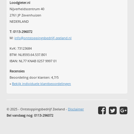
Loodgieter.nl
Nijverheidscentrum 40
2761 JP Zevenhuizen
NEDERLAND
T: 0113-296072
M:
info@ontstoppingsbedrijf-zeeland.nl
KvK: 73123684
BTW: NL8593.64.537.B01
IBAN: NL77 KNAB 0257 9997 01
Recensies
Beoordeling door klanten:
4,7
/
5
»
Bekijk individuele klantbeoordelingen
© 2025 - Ontstoppingsbedrijf Zeeland -
Disclaimer
Bel vandaag nog
:
0113-296072