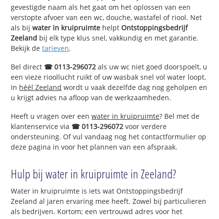
gevestigde naam als het gaat om het oplossen van een
verstopte afvoer van een wc, douche, wastafel of riool. Net
als bij
water in kruipruimte
helpt
Ontstoppingsbedrijf
Zeeland
bij elk type klus snel, vakkundig en met garantie.
Bekijk de
tarieven
.
Bel direct
☎ 0113-296072
als uw wc niet goed doorspoelt, u
een vieze rioollucht ruikt of uw wasbak snel vol water loopt.
In
héél Zeeland
wordt u vaak dezelfde dag nog geholpen en
u krijgt advies na afloop van de werkzaamheden.
Heeft u vragen over een
water in kruipruimte
? Bel met de
klantenservice via
☎ 0113-296072
voor verdere
ondersteuning. Of vul vandaag nog het contactformulier op
deze pagina in voor het plannen van een afspraak.
Hulp bij water in kruipruimte in Zeeland?
Water in kruipruimte is iets wat Ontstoppingsbedrijf
Zeeland al jaren ervaring mee heeft. Zowel bij particulieren
als bedrijven. Kortom; een vertrouwd adres voor het