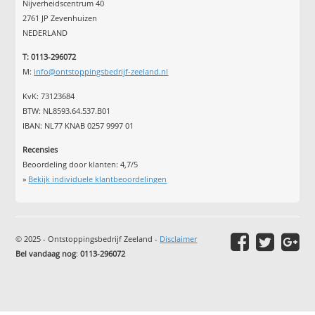
Nijverheidscentrum 40
2761 JP Zevenhuizen
NEDERLAND
T: 0113-296072
M:
info@ontstoppingsbedrijf-zeeland.nl
KvK: 73123684
BTW: NL8593.64.537.B01
IBAN: NL77 KNAB 0257 9997 01
Recensies
Beoordeling door klanten:
4,7
/
5
»
Bekijk individuele klantbeoordelingen
© 2025 - Ontstoppingsbedrijf Zeeland -
Disclaimer
Bel vandaag nog
:
0113-296072