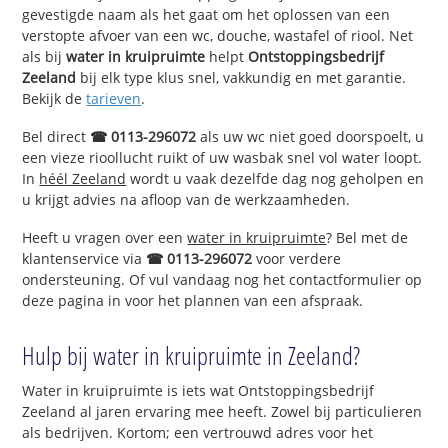
gevestigde naam als het gaat om het oplossen van een
verstopte afvoer van een wc, douche, wastafel of riool. Net
als bij
water in kruipruimte
helpt
Ontstoppingsbedrijf
Zeeland
bij elk type klus snel, vakkundig en met garantie.
Bekijk de
tarieven
.
Bel direct
☎ 0113-296072
als uw wc niet goed doorspoelt, u
een vieze rioollucht ruikt of uw wasbak snel vol water loopt.
In
héél Zeeland
wordt u vaak dezelfde dag nog geholpen en
u krijgt advies na afloop van de werkzaamheden.
Heeft u vragen over een
water in kruipruimte
? Bel met de
klantenservice via
☎ 0113-296072
voor verdere
ondersteuning. Of vul vandaag nog het contactformulier op
deze pagina in voor het plannen van een afspraak.
Hulp bij water in kruipruimte in Zeeland?
Water in kruipruimte is iets wat Ontstoppingsbedrijf
Zeeland al jaren ervaring mee heeft. Zowel bij particulieren
als bedrijven. Kortom; een vertrouwd adres voor het